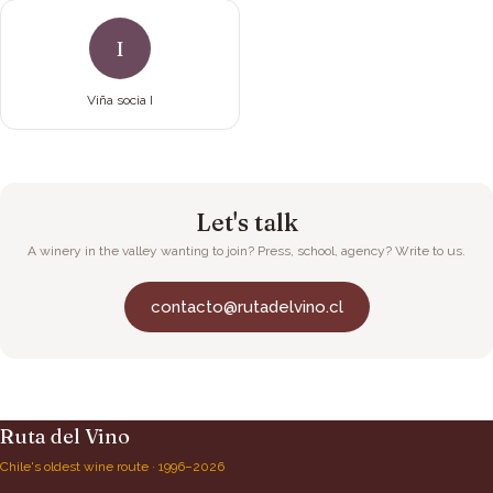
I
Viña socia I
Let's talk
A winery in the valley wanting to join? Press, school, agency? Write to us.
contacto@rutadelvino.cl
Ruta del Vino
Chile's oldest wine route · 1996–2026