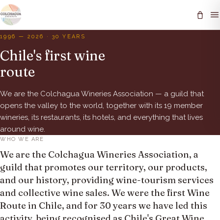
1996 — 2026 · 30 YEARS
Chile's first wine
route
We are the Colchagua Wineries Association — a guild that
opens the valley to the world, together with its 19 member
wineries, its restaurants, its hotels, and everything that lives
around wine.
WHO WE ARE
We are the Colchagua Wineries Association, a
guild that promotes our territory, our products,
and our history, providing wine-tourism services
and collective wine sales. We were the first Wine
Route in Chile, and for 30 years we have led this
activity, being recognised as Chile's Great Wine