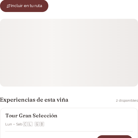
Incluir en tu ruta
Experiencias de esta viña
2
disponibles
Tour Gran Selección
Viña Ravanal
🇨🇱 🇬🇧
Lun – Sáb
·