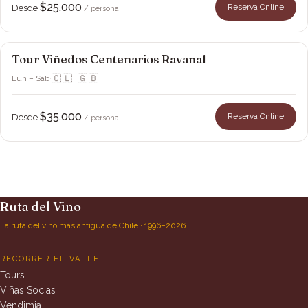
$25.000
Reserva Online
Desde
/ persona
Tour Viñedos Centenarios Ravanal
Viña Ravanal
Vendimia
🇨🇱 🇬🇧
Lun – Sáb
·
$35.000
Reserva Online
Desde
/ persona
Ruta del Vino
La ruta del vino más antigua de Chile · 1996–2026
RECORRER EL VALLE
Tours
Viñas Socias
Vendimia