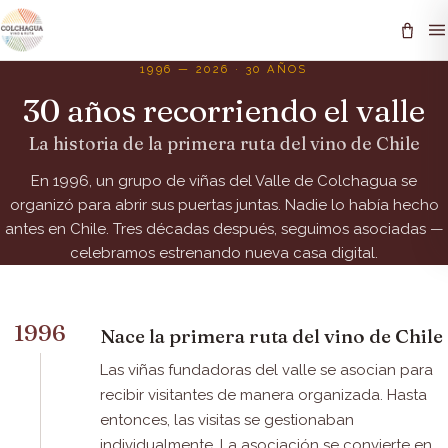
1996 — 2026 · 30 AÑOS
30 años recorriendo el valle
La historia de la primera ruta del vino de Chile
En 1996, un grupo de viñas del Valle de Colchagua se
organizó para abrir sus puertas juntas. Nadie lo había hecho
antes en Chile. Tres décadas después, seguimos asociadas —
celebramos estrenando nueva casa digital.
1996
Nace la primera ruta del vino de Chile
Las viñas fundadoras del valle se asocian para
recibir visitantes de manera organizada. Hasta
entonces, las visitas se gestionaban
individualmente. La asociación se convierte en