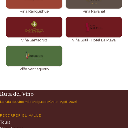
Viña Ranquilhue
Viña Ravanal
Viña Santacruz
Viña Sutil · Hotel La Playa
Viña Ventisquero
Ruta del Vino
La ruta del vino más antigua de Chile · 1996–2026
RECORRER EL VALLE
Tours