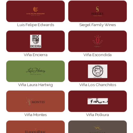
Luis Felipe Edwards
Siegel Family Wines
Viña Encierra
Viña Escondida
Viña Laura Hartwig
Viña Los Chanchitos
Viña Montes
Viña Polkura