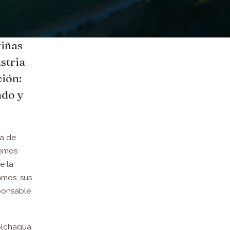
viñas
stria
ción:
ado y
ia de
nemos
e la
amos, sus
sponsable
Colchagua