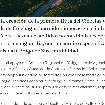
la creación de la primera Ruta del Vino, las 
lle de Colchagua han sido pioneras en la indu
nícola. La sustentabilidad no ha sido la excep
mos la vanguardia, con un comité especializ
ulso al Código de Sustentabilidad.
cias al apoyo del Gobierno Regional de O'Higgins, de la Agenc
bilidad y Cambio Climático de Corfo y de Fundación Chile, te
te la oportunidad de ser referentes. A través de la medición d
e agua, podemos conocer cuánta agua utilizamos, cómo la us
 y cómo optimizar su uso para una gestión más eficiente y re
ecurso, que es crítico en nuestra actividad.
 calculadora de agua para el sector vitivinícola del Valle de 