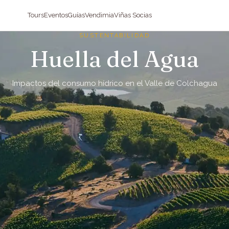
Tours
Eventos
Guías
Vendimia
Viñas Socias
SUSTENTABILIDAD
Huella del Agua
Impactos del consumo hídrico en el Valle de Colchagua