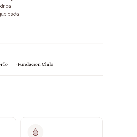
drica
 que cada
orfo
Fundación Chile