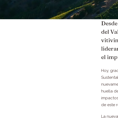
Desde 
del Va
vitivi
lidera
el imp
Hoy, gra
Sustenta
nuevamen
huella d
impactos
de este r
La nueva