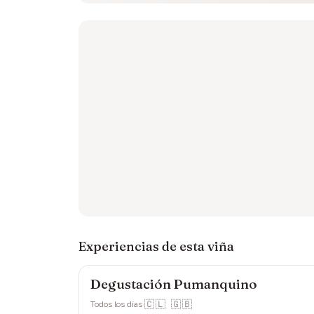
Experiencias de esta viña
Degustación Pumanquino
Viña Ranquilhue
🇨🇱 🇬🇧
Todos los días
·