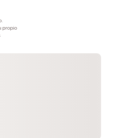
o.
u propio
s