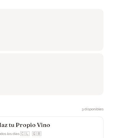
3
disponibles
az tu Propio Vino
iña Ranquilhue
🇨🇱 🇬🇧
dos los días
·