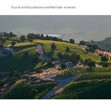
Tours
Events
Guides
Harvest
Member wineries