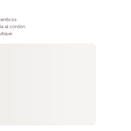
aníticos.
sta al cordón
tique.