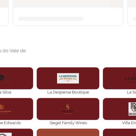
s do Vale de
 Silva
La Despensa Boutique
La Si
ipe Edwards
Siegel Family Wines
Viña En