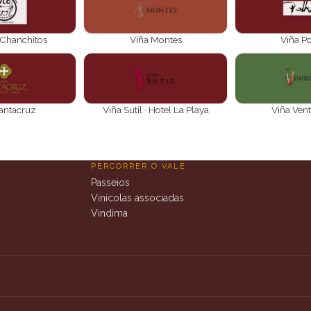
 Chanchitos
Viña Montes
Viña P
antacruz
Viña Sutil · Hotel La Playa
Viña Ven
PERCORRER O VALE
Passeios
Vinícolas associadas
Vindima