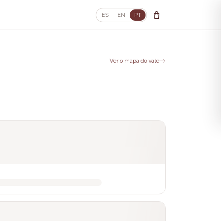
ES
EN
PT
Ver o mapa do vale