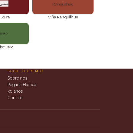
olkura
Viña Ranquilhue
tisquero
SOBRE O GREMIO
Sobre nós
Pegada Hídrica
30 anos
Contato