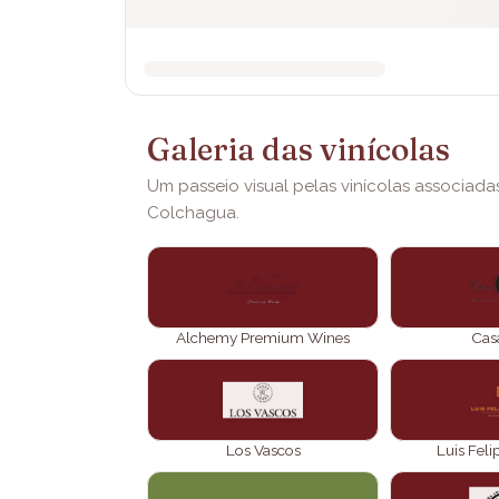
Galeria das vinícolas
Um passeio visual pelas vinícolas associada
Colchagua.
Alchemy Premium Wines
Casa
Los Vascos
Luis Fel