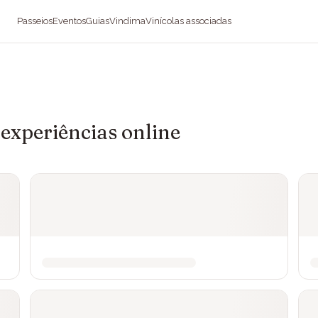
Passeios
Eventos
Guias
Vindima
Vinícolas associadas
experiências online