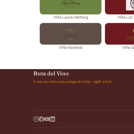
Viña Laura Hartwig
Viña Los
Viña Ravanal
Viña S
Ruta del Vino
A rota do vinho mais antiga do Chile · 1996–2026