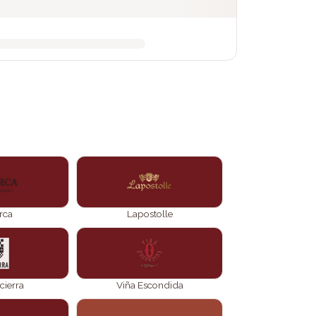
rca
Lapostolle
cierra
Viña Escondida