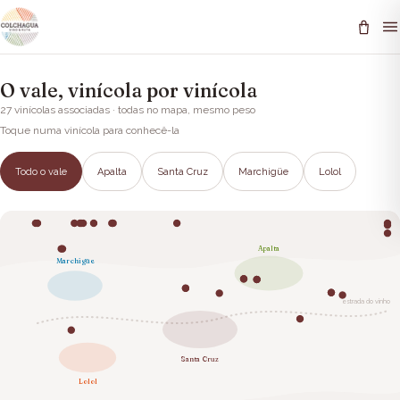
O vale, vinícola por vinícola
27
vinícolas associadas · todas no mapa, mesmo peso
Toque numa vinícola para conhecê-la
Todo o vale
Apalta
Santa Cruz
Marchigüe
Lolol
Apalta
Marchigüe
estrada do vinho
Santa Cruz
Lolol