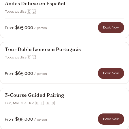
Andes Deluxe en Español
Viña Montes
🇨🇱
Todos los días
·
$65.000
Book Now
From
/ person
Tour Doble Icono em Portugués
Viña Montes
🇨🇱
Todos los días
·
$65.000
Book Now
From
/ person
3-Course Guided Pairing
Viña Montes
🇨🇱 🇬🇧
Lun, Mar, Mié, Jue
·
$95.000
Book Now
From
/ person