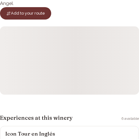
Angel.
Add to your route
Experiences at this winery
6
available
Icon Tour en Inglés
Viña Montes