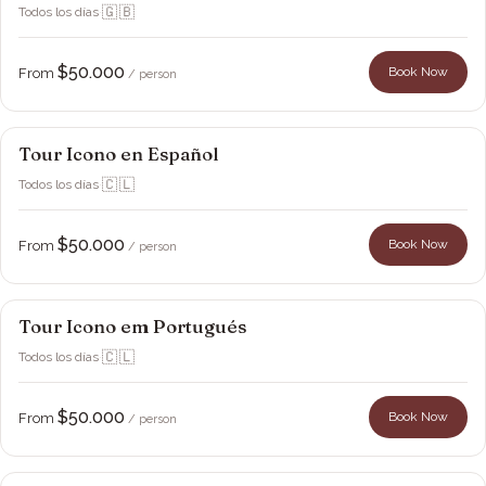
🇬🇧
Todos los días
·
$50.000
Book Now
From
/ person
Tour Icono en Español
Viña Montes
🇨🇱
Todos los días
·
$50.000
Book Now
From
/ person
Tour Icono em Portugués
Viña Montes
🇨🇱
Todos los días
·
$50.000
Book Now
From
/ person