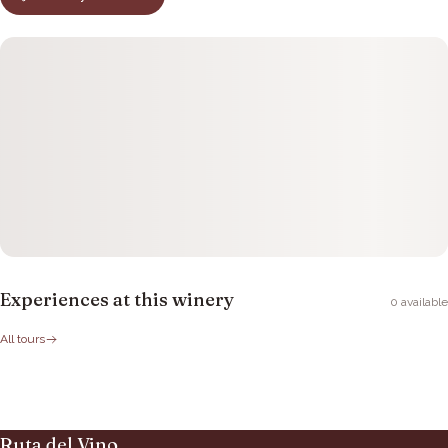
Experiences at this winery
0
available
All tours
Ruta del Vino