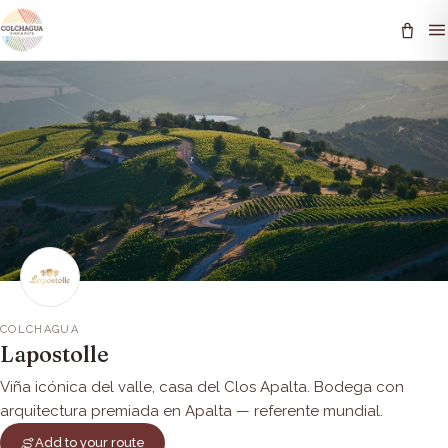
COLCHAGUA
Lapostolle
Viña icónica del valle, casa del Clos Apalta. Bodega con
arquitectura premiada en Apalta — referente mundial.
Add to your route