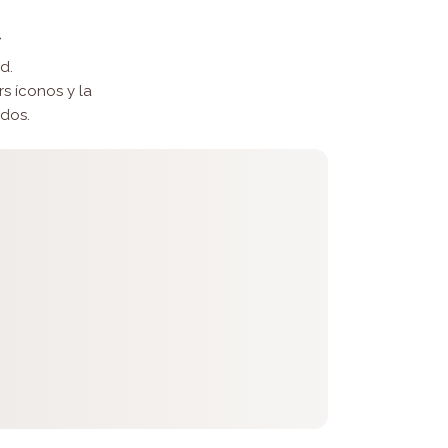
a
d.
s íconos y la
edos.