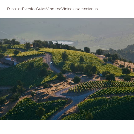
Passeios
Eventos
Guias
Vindima
Vinícolas associadas