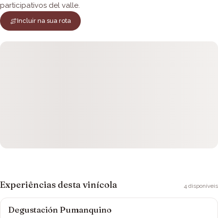
participativos del valle.
Incluir na sua rota
Experiências desta vinícola
4
disponíveis
Degustación Pumanquino
Viña Ranquilhue