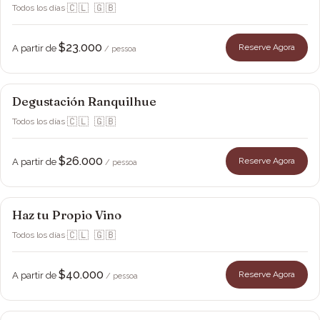
🇨🇱 🇬🇧
Todos los días
·
$23.000
Reserve Agora
A partir de
/ pessoa
Degustación Ranquilhue
Viña Ranquilhue
🇨🇱 🇬🇧
Todos los días
·
$26.000
Reserve Agora
A partir de
/ pessoa
Haz tu Propio Vino
Viña Ranquilhue
🇨🇱 🇬🇧
Todos los días
·
$40.000
Reserve Agora
A partir de
/ pessoa