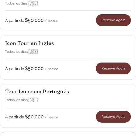
🇨🇱
Todos los días
·
$50.000
Reserve Agora
A partir de
/ pessoa
Icon Tour en Inglés
Viña Montes
🇬🇧
Todos los días
·
$50.000
Reserve Agora
A partir de
/ pessoa
Tour Icono em Portugués
Viña Montes
🇨🇱
Todos los días
·
$50.000
Reserve Agora
A partir de
/ pessoa