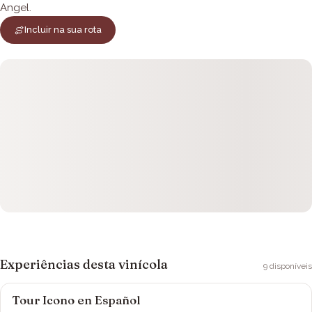
Angel.
Incluir na sua rota
Experiências desta vinícola
9
disponíveis
Tour Icono en Español
Viña Montes