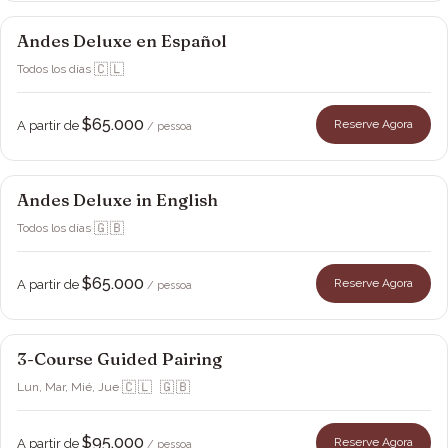
Andes Deluxe en Español
Viña Montes
🇨🇱
Todos los días
·
$65.000
Reserve Agora
A partir de
/ pessoa
Andes Deluxe in English
Viña Montes
🇬🇧
Todos los días
·
$65.000
Reserve Agora
A partir de
/ pessoa
3-Course Guided Pairing
Viña Montes
🇨🇱 🇬🇧
Lun, Mar, Mié, Jue
·
$95.000
Reserve Agora
A partir de
/ pessoa