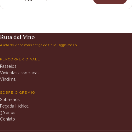
Ruta del Vino
A rota do vinho mais antiga do Chile · 1996–2026
PERCORRER O VALE
Passeios
Vinícolas associadas
Vindima
SOBRE O GREMIO
Sobre nós
Pegada Hídrica
30 anos
Contato