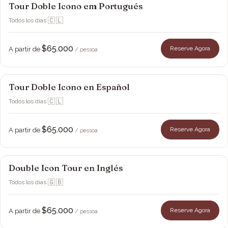
Tour Doble Icono em Portugués
Viña Montes
🇨🇱
Todos los días
·
$65.000
Reserve Agora
A partir de
/ pessoa
Tour Doble Icono en Español
Viña Montes
🇨🇱
Todos los días
·
$65.000
Reserve Agora
A partir de
/ pessoa
Double Icon Tour en Inglés
Viña Montes
🇬🇧
Todos los días
·
$65.000
Reserve Agora
A partir de
/ pessoa