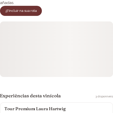
añadas.
Incluir na sua rota
Experiências desta vinícola
3
disponíveis
Tour Premium Laura Hartwig
Viña Laura Hartwig