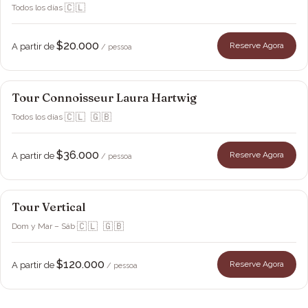
🇨🇱
Todos los días
·
$20.000
Reserve Agora
A partir de
/ pessoa
Tour Connoisseur Laura Hartwig
Viña Laura Hartwig
🇨🇱 🇬🇧
Todos los días
·
$36.000
Reserve Agora
A partir de
/ pessoa
Tour Vertical
Viña Laura Hartwig
Vindima
🇨🇱 🇬🇧
Dom y Mar – Sáb
·
$120.000
Reserve Agora
A partir de
/ pessoa