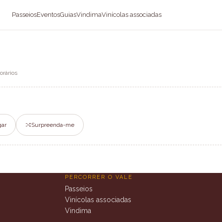
Passeios
Eventos
Guias
Vindima
Vinícolas associadas
orários
gar
Surpreenda-me
PERCORRER O VALE
Passeios
Vinícolas associadas
Vindima