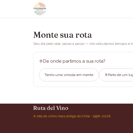
Monte sua rota
Seu dia pelo vale, passo a passo — nós calculamos tempos e h
De onde partimos a sua rota?
Tenho uma vinícola em mente
Parto de um lu
Ruta del Vino
A rota do vinho mais antiga do Chile · 1996–2026