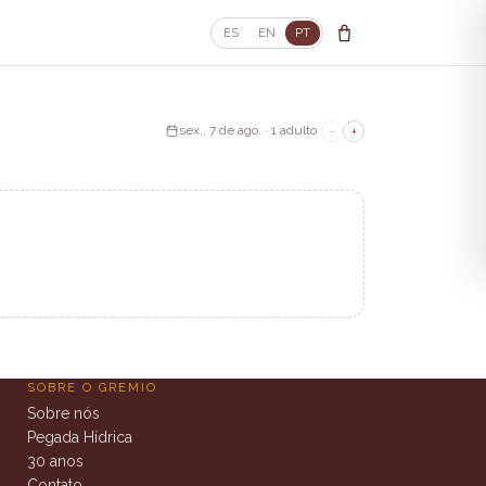
ES
EN
PT
sex., 7 de ago. · 1 adulto
−
+
SOBRE O GREMIO
Sobre nós
Pegada Hídrica
30 anos
Contato