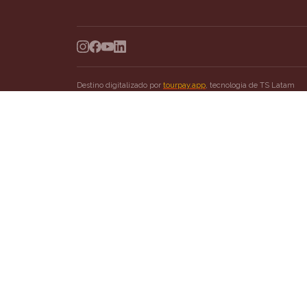
Destino digitalizado por
tourpay.app
, tecnologia de
TS Latam